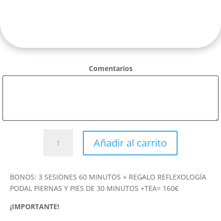
Comentarios
Bono
Añadir al carrito
masaje
Sadhana
-
BONOS: 3 SESIONES 60 MINUTOS + REGALO REFLEXOLOGÍA
Para
PODAL PIERNAS Y PIES DE 30 MINUTOS +TEA= 160€
Regalar
cantidad
¡IMPORTANTE!