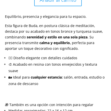
Figura
de
Buda
Equilibrio, presencia y elegancia para tu espacio.
en
postura
Esta figura de Buda, en postura clásica de meditación,
de
destaca por su acabado en tonos bronce y turquesa suave,
meditación
combinando
serenidad y estilo en una sola pieza
. Su
cantidad
presencia transmite
calma y equilibrio,
perfecta para
aportar un toque decorativo con significado.
🧘‍♂️ Diseño elegante con detalles cuidados
🎨 Acabado en resina con tonos envejecidos y textura
suave
🏡 Ideal para
cualquier estancia:
salón, entrada, estudio o
zona de descanso
🎁 También es una opción con intención para regalar
Medidas aproximadas: 22 x 16 x 12 cm