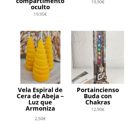
compartimento
19,90
€
oculto
19,95
€
Vela Espiral de
Portaincienso
Cera de Abeja –
Buda con
Luz que
Chakras
Armoniza
12,90
€
2,50
€