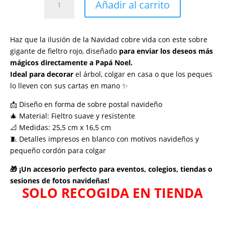
Añadir al carrito
Navideño
"Mensaje
Especial
Haz que la ilusión de la Navidad cobre vida con este sobre
para
gigante de fieltro rojo, diseñado
para enviar los deseos más
Papá
mágicos directamente a Papá Noel.
Noel"
Ideal para decorar
el árbol, colgar en casa o que los peques
cantidad
lo lleven con sus cartas en mano ✨
📩 Diseño en forma de sobre postal navideño
🎄 Material: Fieltro suave y resistente
📐 Medidas: 25,5 cm x 16,5 cm
🧵 Detalles impresos en blanco con motivos navideños y
pequeño cordón para colgar
🎁 ¡Un accesorio perfecto para eventos, colegios, tiendas o
sesiones de fotos navideñas!
SOLO RECOGIDA EN TIENDA