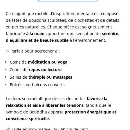
de
Móvil
Ce magnifique mobile d'inspiration orientale est composé
Buda
de têtes de Bouddha sculptées, de clochettes et de détails
Sonoro
en perles naturelles. Chaque pièce est soigneusement
–
fabriquée
à la main
, apportant une sensation de
sérénité,
Decoración
d'équilibre et de beauté subtile
à l'environnement.
Espiritual
y
✨ Parfait pour accrocher à :
Armonizadora
Coins de
méditation ou yoga
Zones de
repos ou lecture
Salles de
thérapie ou massages
Entrées ou balcons couverts
Le doux son métallique de ses clochettes
favorise la
relaxation et aide à libérer les tensions
, tandis que le
symbole de Bouddha apporte
protection énergétique et
conscience spirituelle.
📏 Taille approximative : 50–60 cm de long