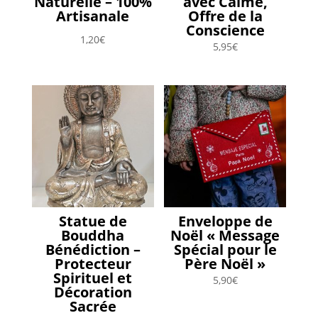
Naturelle – 100%
avec Calme,
Artisanale
Offre de la
Conscience
1,20
€
5,95
€
Statue de
Enveloppe de
Bouddha
Noël « Message
Bénédiction –
Spécial pour le
Protecteur
Père Noël »
Spirituel et
5,90
€
Décoration
Sacrée